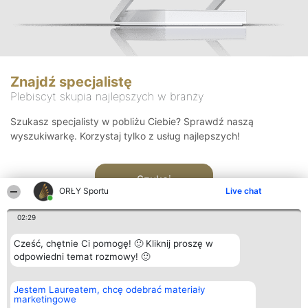
Znajdź specjalistę
Plebiscyt skupia najlepszych w branży
Szukasz specjalisty w pobliżu Ciebie? Sprawdź naszą
wyszukiwarkę. Korzystaj tylko z usług najlepszych!
Szukaj
ORŁY Sportu
Live chat
02:29
Cześć, chętnie Ci pomogę! 🙂 Kliknij proszę w
odpowiedni temat rozmowy! 🙂
Organizator plebiscytu
Plebiscyt
Kontakt
Jestem Laureatem, chcę odebrać materiały
Bright Side Solutions sp. z o.
Laureaci
Kontakt
marketingowe
o. sp. k.
Lista