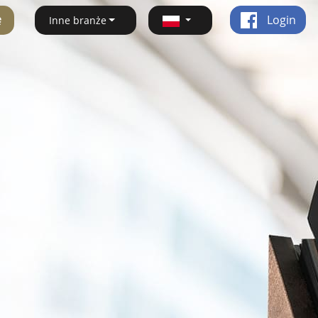
ę
Login
Inne branże