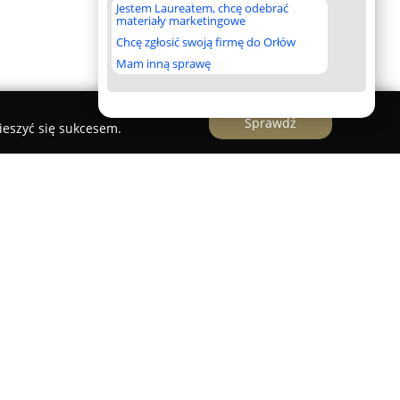
Jestem Laureatem, chcę odebrać
materiały marketingowe
Chcę zgłosić swoją firmę do Orłów
Mam inną sprawę
Sprawdź
ieszyć się sukcesem.
ningowe zlokalizowane w centrum Gdyni, które
jściem do aktywności fizycznej oraz rozwoju
rację z kalifornijskiej kultury fitness, tworząc
emu, niezależnie od wieku czy poziomu
tywacji i wsparcia w poprawie kondycji oraz