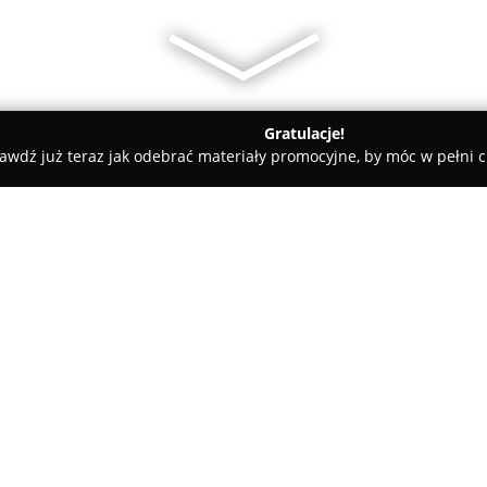
Gratulacje!
awdź już teraz jak odebrać materiały promocyjne, by móc w pełni c
ni - Gdynia
Upgrade Gdynia
O firmie:
Upgrade Gdynia
to studio tre
cechuje się kompleksowym pode
osobistego. Studio czerpie inspi
przestrzeń umożliwiającą każd
Pokaż więcej >>
zaawansowania, znalezienie mo