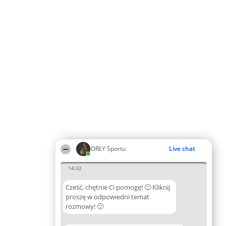
ORŁY Sportu
Live chat
14:32
Cześć, chętnie Ci pomogę! 🙂 Kliknij
proszę w odpowiedni temat
rozmowy! 🙂