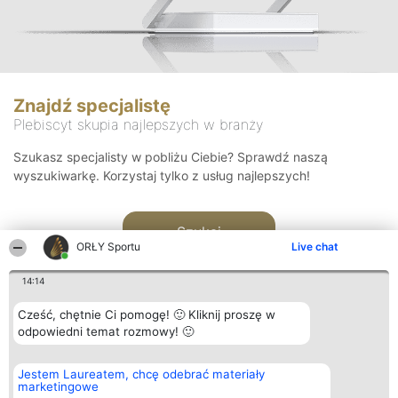
Znajdź specjalistę
Plebiscyt skupia najlepszych w branży
Szukasz specjalisty w pobliżu Ciebie? Sprawdź naszą
wyszukiwarkę. Korzystaj tylko z usług najlepszych!
Szukaj
ORŁY Sportu
Live chat
14:14
Cześć, chętnie Ci pomogę! 🙂 Kliknij proszę w
odpowiedni temat rozmowy! 🙂
Organizator plebiscytu
Plebiscyt
Kontakt
Jestem Laureatem, chcę odebrać materiały
Bright Side Solutions sp. z o.
Laureaci
Kontakt
marketingowe
o. sp. k.
Lista