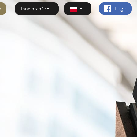
ę
Login
Inne branże