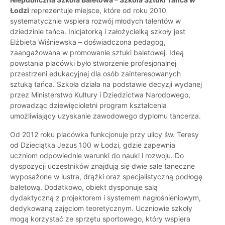
Łodzi
reprezentuje miejsce, które od roku 2010
systematycznie wspiera rozwój młodych talentów w
dziedzinie tańca. Inicjatorką i założycielką szkoły jest
Elżbieta Wiśniewska – doświadczona pedagog,
zaangażowana w promowanie sztuki baletowej. Ideą
powstania placówki było stworzenie profesjonalnej
przestrzeni edukacyjnej dla osób zainteresowanych
sztuką tańca. Szkoła działa na podstawie decyzji wydanej
przez Ministerstwo Kultury i Dziedzictwa Narodowego,
prowadząc dziewięcioletni program kształcenia
umożliwiający uzyskanie zawodowego dyplomu tancerza.
Od 2012 roku placówka funkcjonuje przy ulicy św. Teresy
od Dzieciątka Jezus 100 w Łodzi, gdzie zapewnia
uczniom odpowiednie warunki do nauki i rozwoju. Do
dyspozycji uczestników znajdują się dwie sale taneczne
wyposażone w lustra, drążki oraz specjalistyczną podłogę
baletową. Dodatkowo, obiekt dysponuje salą
dydaktyczną z projektorem i systemem nagłośnieniowym,
dedykowaną zajęciom teoretycznym. Uczniowie szkoły
mogą korzystać ze sprzętu sportowego, który wspiera