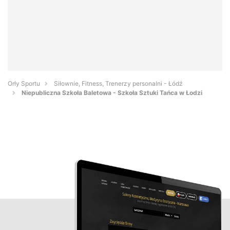
Orły Sportu
Siłownie, Fitness, Trenerzy personalni - Łódź
Niepubliczna Szkoła Baletowa - Szkoła Sztuki Tańca w Łodzi