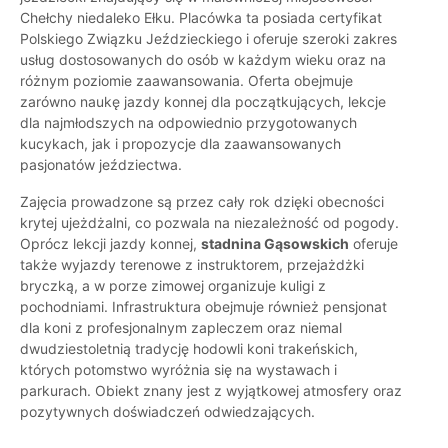
Chełchy niedaleko Ełku. Placówka ta posiada certyfikat
Polskiego Związku Jeździeckiego i oferuje szeroki zakres
usług dostosowanych do osób w każdym wieku oraz na
różnym poziomie zaawansowania. Oferta obejmuje
zarówno naukę jazdy konnej dla początkujących, lekcje
dla najmłodszych na odpowiednio przygotowanych
kucykach, jak i propozycje dla zaawansowanych
pasjonatów jeździectwa.
Zajęcia prowadzone są przez cały rok dzięki obecności
krytej ujeżdżalni, co pozwala na niezależność od pogody.
Oprócz lekcji jazdy konnej,
stadnina Gąsowskich
oferuje
także wyjazdy terenowe z instruktorem, przejażdżki
bryczką, a w porze zimowej organizuje kuligi z
pochodniami. Infrastruktura obejmuje również pensjonat
dla koni z profesjonalnym zapleczem oraz niemal
dwudziestoletnią tradycję hodowli koni trakeńskich,
których potomstwo wyróżnia się na wystawach i
parkurach. Obiekt znany jest z wyjątkowej atmosfery oraz
pozytywnych doświadczeń odwiedzających.