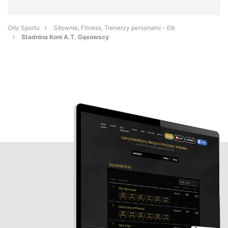
Orły Sportu
Siłownie, Fitness, Trenerzy personalni - Ełk
Stadnina Koni A.T. Gąsowscy