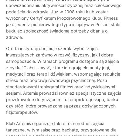
upowszechnianiu aktywności fizycznej oraz całościowego
podejścia do zdrowia. Już w 2008 roku klub został
wyróżniony Certyfikatem Prozdrowotnego Klubu Fitness
jako jeden z pionierów tego typu inicjatyw w Polsce, stale
budując społeczność świadomą potrzeby dbania o
zdrowie.
Oferta instytucji obejmuje szeroki wybór zajęć
inwestujących zarówno w rozwój fizyczny, jak i dobre
samopoczucie. W ramach programu dostępne są zajęcia
z cyklu "Ciało i Umysł", które integrują elementy jogi,
medytacji oraz terapii dźwiękiem, wspomagając redukcję
stresu oraz poprawę równowagi psychicznej. Poza
standardowymi treningami fitness oraz indywidualnymi
sesjami, Artemis prowadzi również specjalistyczne zajęcia
prozdrowotne dotyczące m.in. terapii kręgosłupa, barku
czy stóp, które prowadzone są przez doświadczonych
fizjoterapeutów.
Klub Artemis organizuje także różnorodne zajęcia
taneczne, w tym salsę oraz bachatę, przygotowane dla