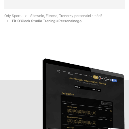
Orły Sportu
Siłownie, Fitness, Trenerzy personalni - Łódź
Fit O’Clock Studio Treningu Personalnego