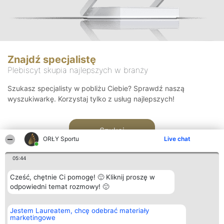
Znajdź specjalistę
Plebiscyt skupia najlepszych w branży
Szukasz specjalisty w pobliżu Ciebie? Sprawdź naszą
wyszukiwarkę. Korzystaj tylko z usług najlepszych!
Szukaj
ORŁY Sportu
Live chat
05:44
Cześć, chętnie Ci pomogę! 🙂 Kliknij proszę w
odpowiedni temat rozmowy! 🙂
Organizator plebiscytu
Plebiscyt
Kontakt
Jestem Laureatem, chcę odebrać materiały
Bright Side Solutions sp. z o.
Laureaci
Kontakt
marketingowe
o. sp. k.
Lista