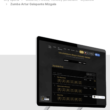
Zumba Artur Galopante Mizgała