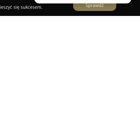
Sprawdź
ieszyć się sukcesem.
sowe
znajduje się w Parku Mickiewicza w
edno z wybitnych miejsc dla entuzjastów tenisa w
wość gry przez cały rok, oferując latem trzy
rych można doświadczyć klasycznych walorów
wej. Infrastruktura ośrodka uzupełniona jest
ną mączką, zlokalizowane w hali, które są
letnim, zapewniając nieprzerwaną możliwość
y.
oświetlenie, które pozwala na komfortową grę
ch. Klienci często zwracają uwagę na wysoką