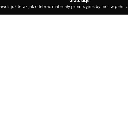
Gratulacje!
awdź już teraz jak odebrać materiały promocyjne, by móc w pełni c
ni - Wieliczka
Panta Rei Korty Tenisowe
O firmie:
Ośrodek
Panta Rei Korty Teni
Wieliczce i jest uznawany za j
regionie. Obiekt zapewnia możli
odkryte korty ceglane, na któ
Pokaż więcej >>
tradycyjnej nawierzchni teniso
przez dwa korty kryte ze sztucz
dostępne także poza sezonem 
treningu niezależnie od pogod
Wszystkie korty wyposażono w 
również w godzinach wieczorny