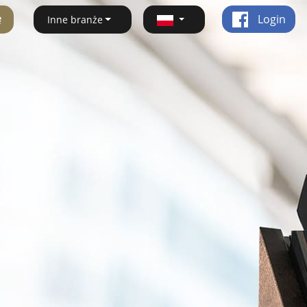
ę
Login
Inne branże