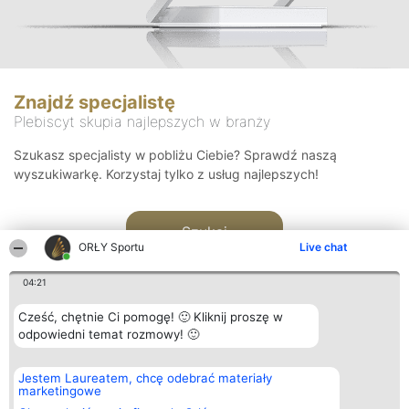
Znajdź specjalistę
Plebiscyt skupia najlepszych w branży
Szukasz specjalisty w pobliżu Ciebie? Sprawdź naszą
wyszukiwarkę. Korzystaj tylko z usług najlepszych!
Szukaj
ORŁY Sportu
Live chat
04:21
Cześć, chętnie Ci pomogę! 🙂 Kliknij proszę w
odpowiedni temat rozmowy! 🙂
Organizator plebiscytu
Plebiscyt
Kontakt
Jestem Laureatem, chcę odebrać materiały
Bright Side Solutions sp. z o.
Laureaci
Kontakt
marketingowe
o. sp. k.
Lista
ul. Ruska 22
wszystkich