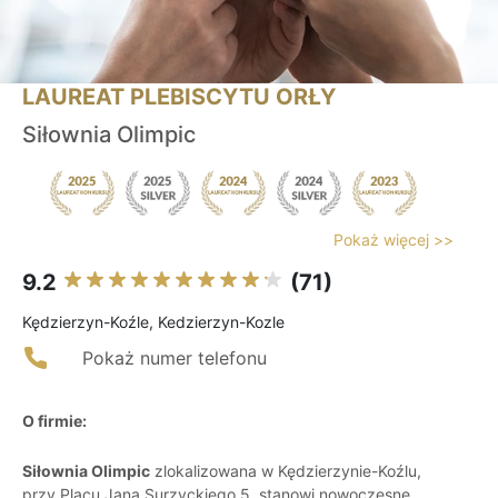
LAUREAT PLEBISCYTU ORŁY
Siłownia Olimpic
Pokaż więcej >>
9.2
(71)
Kędzierzyn-Koźle, Kedzierzyn-Kozle
Pokaż numer telefonu
O firmie:
Siłownia Olimpic
zlokalizowana w Kędzierzynie-Koźlu,
przy Placu Jana Surzyckiego 5, stanowi nowoczesne