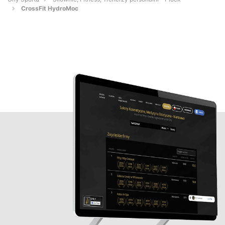
CrossFit HydroMoc