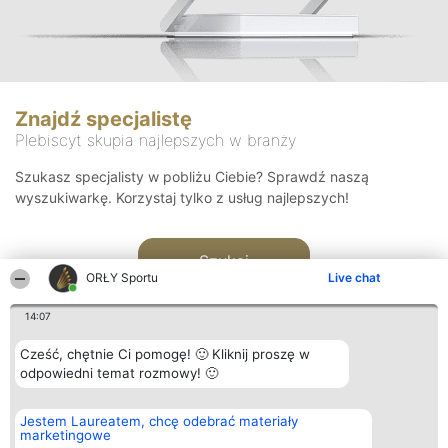
Znajdź specjalistę
Plebiscyt skupia najlepszych w branży
Szukasz specjalisty w pobliżu Ciebie? Sprawdź naszą
wyszukiwarkę. Korzystaj tylko z usług najlepszych!
Szukaj
ORŁY Sportu
Live chat
14:07
Cześć, chętnie Ci pomogę! 🙂 Kliknij proszę w
odpowiedni temat rozmowy! 🙂
Organizator plebiscytu
Plebiscyt
Kontakt
Jestem Laureatem, chcę odebrać materiały
Bright Side Solutions sp. z o.
Laureaci
Kontakt
marketingowe
o. sp. k.
Lista