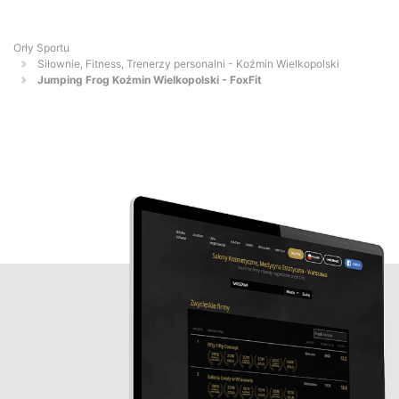
Orły Sportu
Siłownie, Fitness, Trenerzy personalni - Koźmin Wielkopolski
Jumping Frog Koźmin Wielkopolski - FoxFit