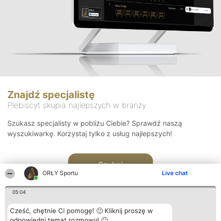
Znajdź specjalistę
Plebiscyt skupia najlepszych w branży
Szukasz specjalisty w pobliżu Ciebie? Sprawdź naszą
wyszukiwarkę. Korzystaj tylko z usług najlepszych!
Szukaj
ORŁY Sportu
Live chat
05:04
Cześć, chętnie Ci pomogę! 🙂 Kliknij proszę w
odpowiedni temat rozmowy! 🙂