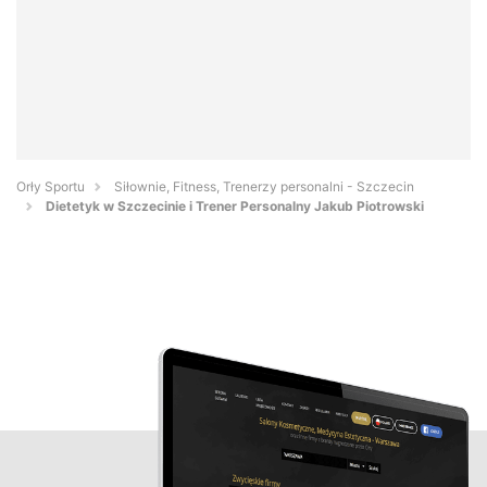
Orły Sportu
Siłownie, Fitness, Trenerzy personalni - Szczecin
Dietetyk w Szczecinie i Trener Personalny Jakub Piotrowski