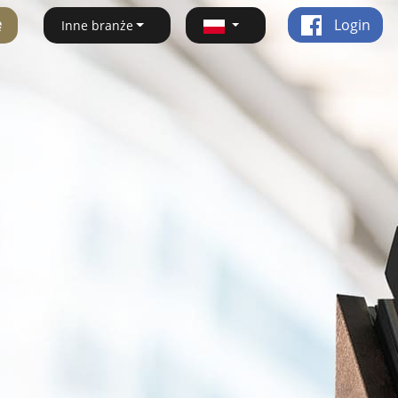
ę
Login
Inne branże