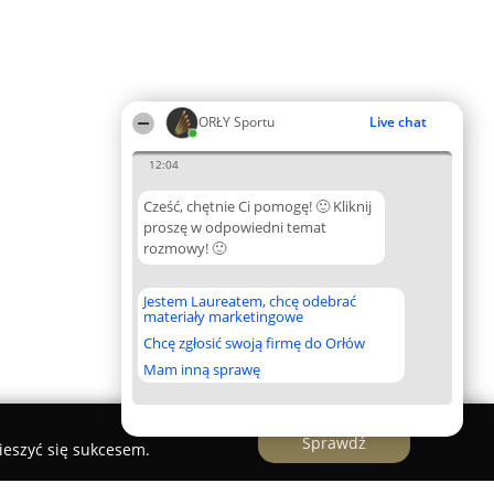
ORŁY Sportu
Live chat
12:04
Cześć, chętnie Ci pomogę! 🙂 Kliknij
proszę w odpowiedni temat
rozmowy! 🙂
Jestem Laureatem, chcę odebrać
materiały marketingowe
Chcę zgłosić swoją firmę do Orłów
Mam inną sprawę
Sprawdź
ieszyć się sukcesem.