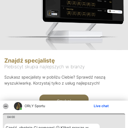
Znajdź specjalistę
Plebiscyt skupia najlepszych w branży
Szukasz specjalisty w pobliżu Ciebie? Sprawdź naszą
wyszukiwarkę. Korzystaj tylko z usług najlepszych!
Szukaj
ORŁY Sportu
Live chat
04:00
Cześć, chętnie Ci pomogę! 🙂 Kliknij proszę w