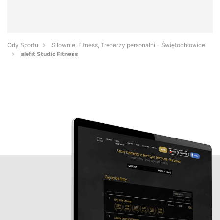
Orły Sportu
Siłownie, Fitness, Trenerzy personalni - Świętochłowice
alefit Studio Fitness