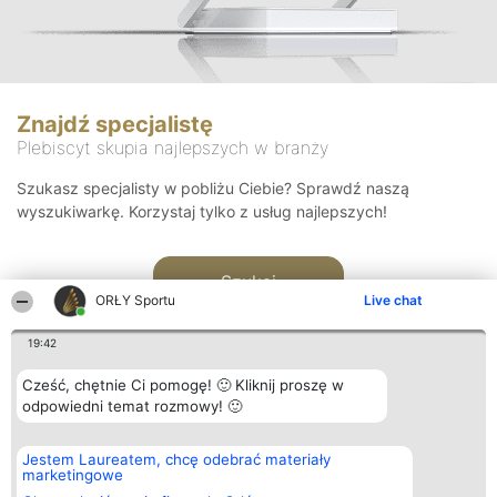
Znajdź specjalistę
Plebiscyt skupia najlepszych w branży
Szukasz specjalisty w pobliżu Ciebie? Sprawdź naszą
wyszukiwarkę. Korzystaj tylko z usług najlepszych!
Szukaj
ORŁY Sportu
Live chat
19:42
Cześć, chętnie Ci pomogę! 🙂 Kliknij proszę w
odpowiedni temat rozmowy! 🙂
Organizator plebiscytu
Plebiscyt
Kontakt
Jestem Laureatem, chcę odebrać materiały
Bright Side Solutions sp. z o.
Laureaci
Kontakt
marketingowe
o. sp. k.
Lista
ul. Ruska 22
wszystkich