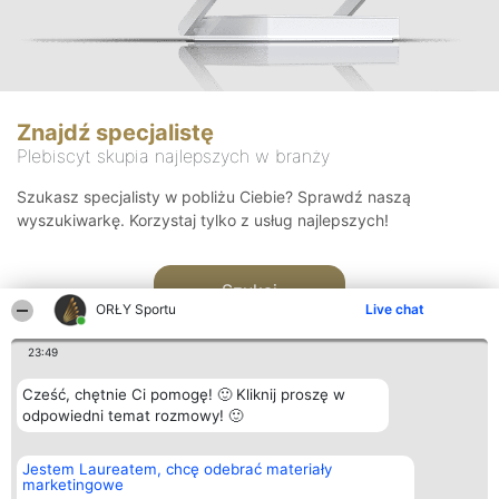
Znajdź specjalistę
Plebiscyt skupia najlepszych w branży
Szukasz specjalisty w pobliżu Ciebie? Sprawdź naszą
wyszukiwarkę. Korzystaj tylko z usług najlepszych!
Szukaj
ORŁY Sportu
Live chat
23:49
Cześć, chętnie Ci pomogę! 🙂 Kliknij proszę w
odpowiedni temat rozmowy! 🙂
Organizator plebiscytu
Plebiscyt
Kontakt
Jestem Laureatem, chcę odebrać materiały
Bright Side Solutions sp. z o.
Laureaci
Kontakt
marketingowe
o. sp. k.
Lista