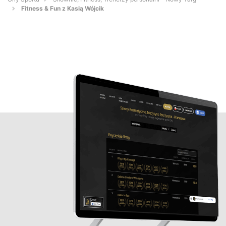
Fitness & Fun z Kasią Wójcik