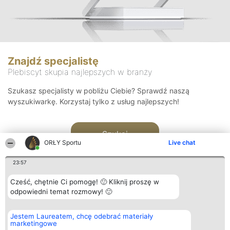
Znajdź specjalistę
Plebiscyt skupia najlepszych w branży
Szukasz specjalisty w pobliżu Ciebie? Sprawdź naszą
wyszukiwarkę. Korzystaj tylko z usług najlepszych!
Szukaj
ORŁY Sportu
Live chat
23:57
Cześć, chętnie Ci pomogę! 🙂 Kliknij proszę w
odpowiedni temat rozmowy! 🙂
Organizator plebiscytu
Plebiscyt
Kontakt
Jestem Laureatem, chcę odebrać materiały
Bright Side Solutions sp. z o.
Laureaci
Kontakt
marketingowe
o. sp. k.
Lista