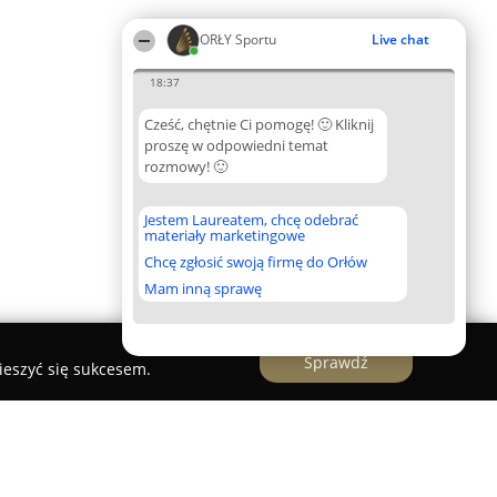
ORŁY Sportu
Live chat
18:37
Cześć, chętnie Ci pomogę! 🙂 Kliknij
proszę w odpowiedni temat
rozmowy! 🙂
Jestem Laureatem, chcę odebrać
materiały marketingowe
Chcę zgłosić swoją firmę do Orłów
Mam inną sprawę
Sprawdź
ieszyć się sukcesem.