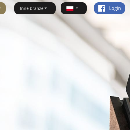
ę
Login
Inne branże