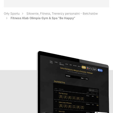
Orły Sportu
Siłownie, Fitness, Trenerzy personalni - Bełchatów
Fitness Klub Olimpia Gym & Spa "Be Happy"