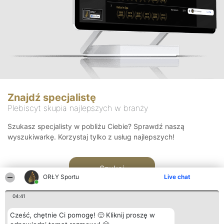
Znajdź specjalistę
Plebiscyt skupia najlepszych w branży
Szukasz specjalisty w pobliżu Ciebie? Sprawdź naszą
wyszukiwarkę. Korzystaj tylko z usług najlepszych!
Szukaj
ORŁY Sportu
Live chat
04:41
Cześć, chętnie Ci pomogę! 🙂 Kliknij proszę w