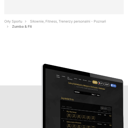
Orły Sportu
Siłownie, Fitness, Trenerzy personalni - Poznań
Zumba & Fit