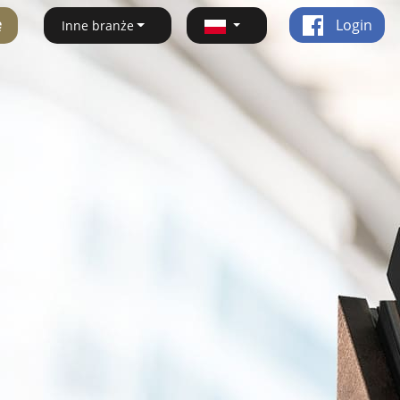
ę
Login
Inne branże