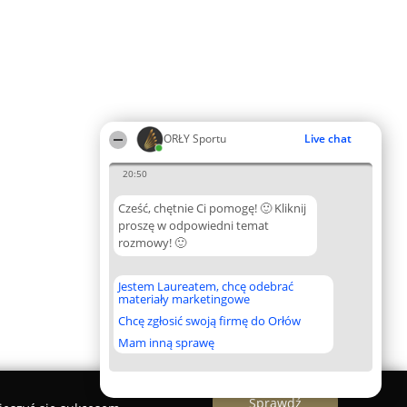
ORŁY Sportu
Live chat
20:50
Cześć, chętnie Ci pomogę! 🙂 Kliknij
proszę w odpowiedni temat
rozmowy! 🙂
Jestem Laureatem, chcę odebrać
materiały marketingowe
Chcę zgłosić swoją firmę do Orłów
Mam inną sprawę
Sprawdź