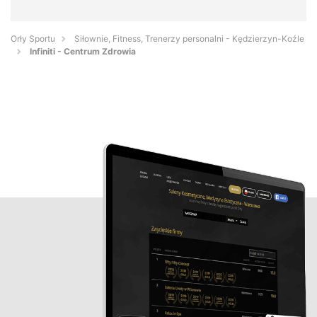
Orły Sportu
Siłownie, Fitness, Trenerzy personalni - Kędzierzyn-Koźle
Infiniti - Centrum Zdrowia