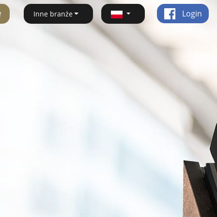
ę
Login
Inne branże