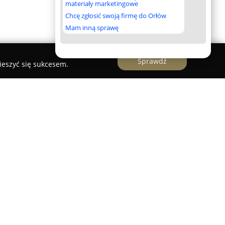
materiały marketingowe
Chcę zgłosić swoją firmę do Orłów
Mam inną sprawę
Sprawdź
ieszyć się sukcesem.
izowana w Koszalinie to specjalistyczna placówka
istów, założona w 2013 roku z inicjatywy
tów z bogatym doświadczeniem krajowym i
em akademii jest pokazanie, że tenis może być
zględu na wiek czy poziom zaawansowania.
cia, oferując treningi wysokiej jakości, które są