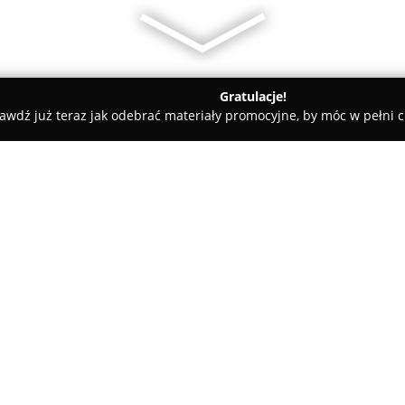
Gratulacje!
awdź już teraz jak odebrać materiały promocyjne, by móc w pełni c
ni - Koszalin
Bałtyk Tennis Academy
O firmie:
Bałtyk Tennis Academy
zlokal
zajmująca się szkoleniem tenis
pasjonatów oraz profesjonalis
międzynarodowym. Głównym cel
Pokaż więcej >>
dostępny dla wszystkich bez w
Placówka promuje zdrowy tryb ży