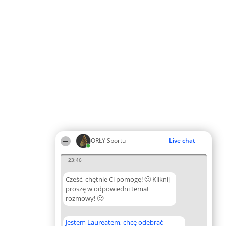
ORŁY Sportu
Live chat
23:46
Cześć, chętnie Ci pomogę! 🙂 Kliknij
proszę w odpowiedni temat
rozmowy! 🙂
Jestem Laureatem, chcę odebrać