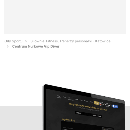
Orły Sportu
Siłownie, Fitness, Trenerzy personalni - Katowice
Centrum Nurkowe Vip Diver