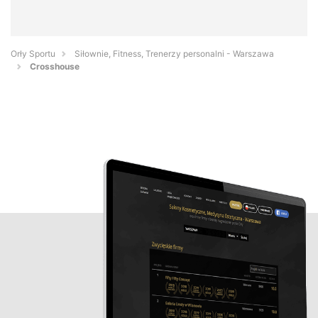
Orły Sportu
Siłownie, Fitness, Trenerzy personalni - Warszawa
Crosshouse