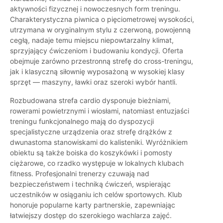
aktywności fizycznej i nowoczesnych form treningu.
Charakterystyczna piwnica o pięciometrowej wysokości,
utrzymana w oryginalnym stylu z czerwoną, powojenną
cegłą, nadaje temu miejscu niepowtarzalny klimat,
sprzyjający ćwiczeniom i budowaniu kondycji. Oferta
obejmuje zarówno przestronną strefę do cross-treningu,
jak i klasyczną siłownię wyposażoną w wysokiej klasy
sprzęt — maszyny, ławki oraz szeroki wybór hantli.
Rozbudowana strefa cardio dysponuje bieżniami,
rowerami powietrznymi i wiosłami, natomiast entuzjaści
treningu funkcjonalnego mają do dyspozycji
specjalistyczne urządzenia oraz strefę drążków z
dwunastoma stanowiskami do kalisteniki. Wyróżnikiem
obiektu są także boiska do koszykówki i pomosty
ciężarowe, co rzadko występuje w lokalnych klubach
fitness. Profesjonalni trenerzy czuwają nad
bezpieczeństwem i techniką ćwiczeń, wspierając
uczestników w osiąganiu ich celów sportowych. Klub
honoruje popularne karty partnerskie, zapewniając
łatwiejszy dostęp do szerokiego wachlarza zajęć.