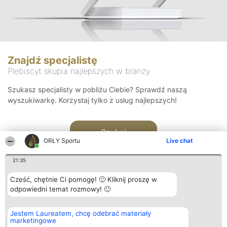
Znajdź specjalistę
Plebiscyt skupia najlepszych w branży
Szukasz specjalisty w pobliżu Ciebie? Sprawdź naszą
wyszukiwarkę. Korzystaj tylko z usług najlepszych!
Szukaj
ORŁY Sportu
Live chat
21:35
Cześć, chętnie Ci pomogę! 🙂 Kliknij proszę w
odpowiedni temat rozmowy! 🙂
Organizator plebiscytu
Plebiscyt
Kontakt
Jestem Laureatem, chcę odebrać materiały
Bright Side Solutions sp. z o.
Laureaci
Kontakt
marketingowe
o. sp. k.
Lista