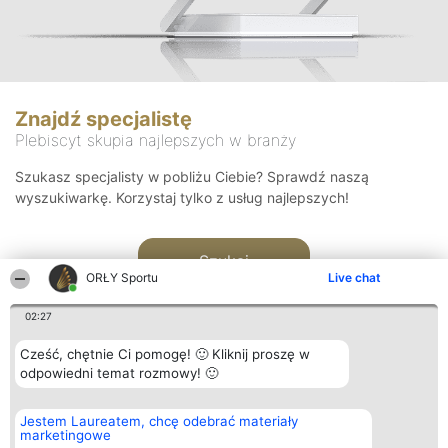
Znajdź specjalistę
Plebiscyt skupia najlepszych w branży
Szukasz specjalisty w pobliżu Ciebie? Sprawdź naszą
wyszukiwarkę. Korzystaj tylko z usług najlepszych!
Szukaj
ORŁY Sportu
Live chat
02:27
Cześć, chętnie Ci pomogę! 🙂 Kliknij proszę w
odpowiedni temat rozmowy! 🙂
Organizator plebiscytu
Plebiscyt
Kontakt
Jestem Laureatem, chcę odebrać materiały
Bright Side Solutions sp. z o.
Laureaci
Kontakt
marketingowe
o. sp. k.
Lista