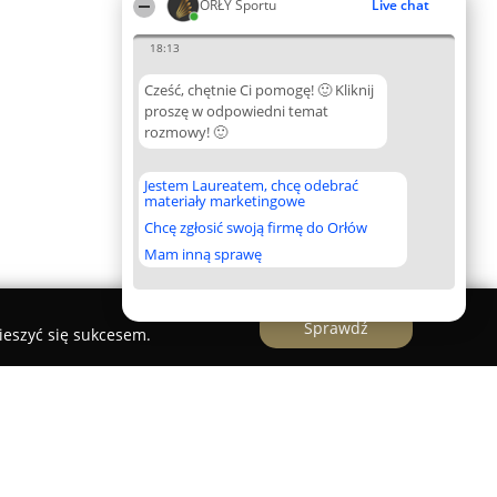
ORŁY Sportu
Live chat
18:13
Cześć, chętnie Ci pomogę! 🙂 Kliknij
proszę w odpowiedni temat
rozmowy! 🙂
Jestem Laureatem, chcę odebrać
materiały marketingowe
Chcę zgłosić swoją firmę do Orłów
Mam inną sprawę
Sprawdź
ieszyć się sukcesem.