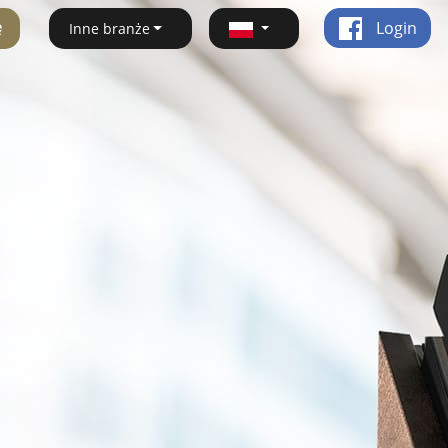
ę
Login
Inne branże