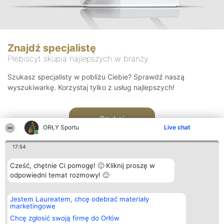
Znajdź specjalistę
Plebiscyt skupia najlepszych w branży
Szukasz specjalisty w pobliżu Ciebie? Sprawdź naszą
wyszukiwarkę. Korzystaj tylko z usług najlepszych!
Szukaj
ORŁY Sportu
Live chat
17:54
Cześć, chętnie Ci pomogę! 🙂 Kliknij proszę w
odpowiedni temat rozmowy! 🙂
Organizator plebiscytu
Plebiscyt
Kontakt
Jestem Laureatem, chcę odebrać materiały
Bright Side Solutions sp. z o.
Laureaci
Kontakt
marketingowe
o. sp. k.
Lista
ul. Ruska 22
wszystkich
Chcę zgłosić swoją firmę do Orłów
Wrocław 50-079
Laureatów