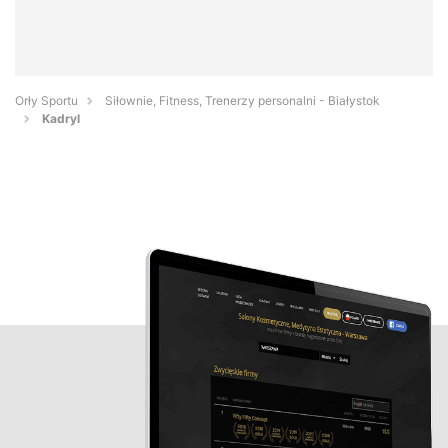
Orły Sportu
Siłownie, Fitness, Trenerzy personalni - Białystok
Kadryl