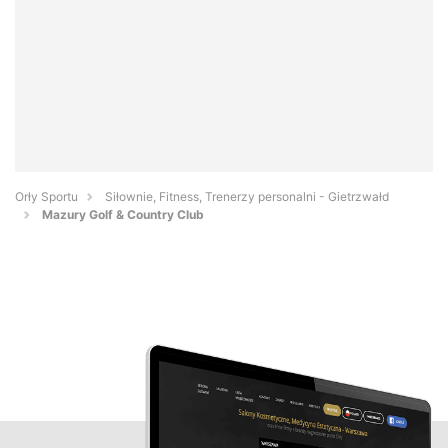
Orły Sportu
Siłownie, Fitness, Trenerzy personalni - Gietrzwałd
Mazury Golf & Country Club