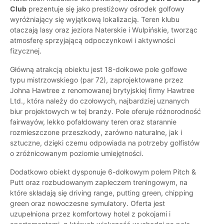
Club
prezentuje się jako prestiżowy ośrodek golfowy
wyróżniający się wyjątkową lokalizacją. Teren klubu
otaczają lasy oraz jeziora Naterskie i Wulpińskie, tworząc
atmosferę sprzyjającą odpoczynkowi i aktywności
fizycznej.
Główną atrakcją obiektu jest 18-dołkowe pole golfowe
typu mistrzowskiego (par 72), zaprojektowane przez
Johna Hawtree z renomowanej brytyjskiej firmy Hawtree
Ltd., która należy do czołowych, najbardziej uznanych
biur projektowych w tej branży. Pole oferuje różnorodność
fairwayów, lekko pofałdowany teren oraz starannie
rozmieszczone przeszkody, zarówno naturalne, jak i
sztuczne, dzięki czemu odpowiada na potrzeby golfistów
o zróżnicowanym poziomie umiejętności.
Dodatkowo obiekt dysponuje 6-dołkowym polem Pitch &
Putt oraz rozbudowanym zapleczem treningowym, na
które składają się driving range, putting green, chipping
green oraz nowoczesne symulatory. Oferta jest
uzupełniona przez komfortowy hotel z pokojami i