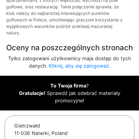
apartamentami, z których większość wychodzi na pole
golfowe, oraz restaurację. Takie połączenie sprawia, że
klub należy do najbardziej interesujących punktów
golfowych w Polsce, umożliwiając graczom korzystanie z
wyjątkowych warunków pośród urokliwej mazurskiej
natury.
Oceny na poszczególnych stronach
Tylko zalogowani użytkownicy maja dostęp do tych
danych.
Kliknij, aby się zalogować.
To Twoja firma
?
Gratulacje!
Sprawdź jak odebrać materiały
promocyjne!
Gietrzwałd
11-036 Naterki, Poland