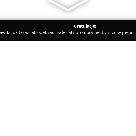
Gratulacje!
awdź już teraz jak odebrać materiały promocyjne, by móc w pełni c
ni - Nieporęt
Szkoła Żeglarstwa Magellan
O firmie:
Szkoła Żeglarstwa Magellan
, 
2010 roku. Jej centrum znajdu
nad Jeziorem Zegrzyńskim, przy
na prowadzeniu wszechstronny
Pokaż więcej >>
umożliwiających zdobycie paten
Motorowodny oraz Jachtowy Ste
się także rejsy morskie, między