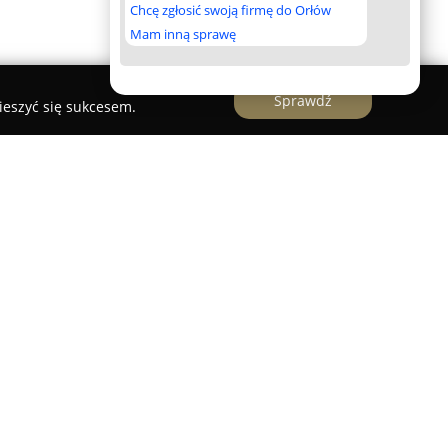
Chcę zgłosić swoją firmę do Orłów
Mam inną sprawę
Sprawdź
ieszyć się sukcesem.
z siedzibą w Nieporęcie, działa nieprzerwanie od
je się w kompleksie rekreacyjno-wypoczynkowym
 ulicy Wojska Polskiego 3. Firma koncentruje się
ch kursów żeglarskich i motorowodnych,
tów takich jak Żeglarz Jachtowy, Sternik
rnik Morski. Wśród oferowanych usług znajdują
 innymi na Gran Canarię, a także czartery jachtów