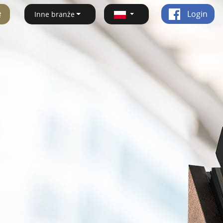
ę
Login
Inne branże