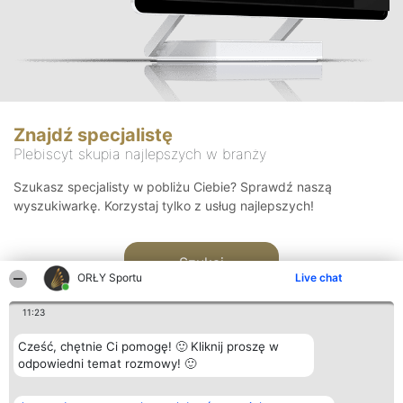
Znajdź specjalistę
Plebiscyt skupia najlepszych w branży
Szukasz specjalisty w pobliżu Ciebie? Sprawdź naszą
wyszukiwarkę. Korzystaj tylko z usług najlepszych!
Szukaj
ORŁY Sportu
Live chat
11:23
Cześć, chętnie Ci pomogę! 🙂 Kliknij proszę w
odpowiedni temat rozmowy! 🙂
Organizator plebiscytu
Plebiscyt
Kontakt