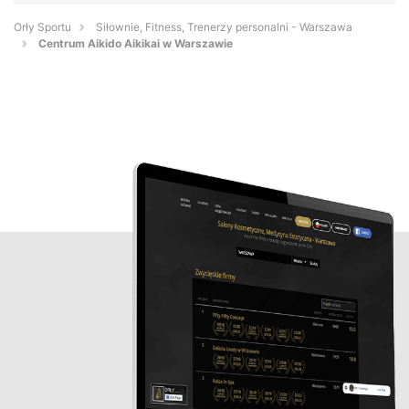
Orły Sportu
Siłownie, Fitness, Trenerzy personalni - Warszawa
Centrum Aikido Aikikai w Warszawie