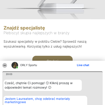
Znajdź specjalistę
Plebiscyt skupia najlepszych w branży
Szukasz specjalisty w pobliżu Ciebie? Sprawdź naszą
wyszukiwarkę. Korzystaj tylko z usług najlepszych!
Szukaj
ORŁY Sportu
Live chat
20:03
Cześć, chętnie Ci pomogę! 🙂 Kliknij proszę w
odpowiedni temat rozmowy! 🙂
Organizator plebiscytu
Plebiscyt
Kontakt
Jestem Laureatem, chcę odebrać materiały
Bright Side Solutions sp. z o.
Laureaci
Kontakt
marketingowe
o. sp. k.
Lista