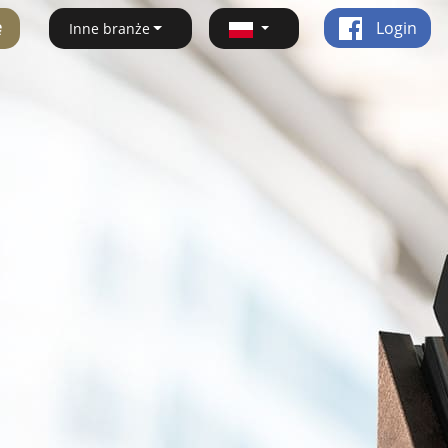
ę
Login
Inne branże