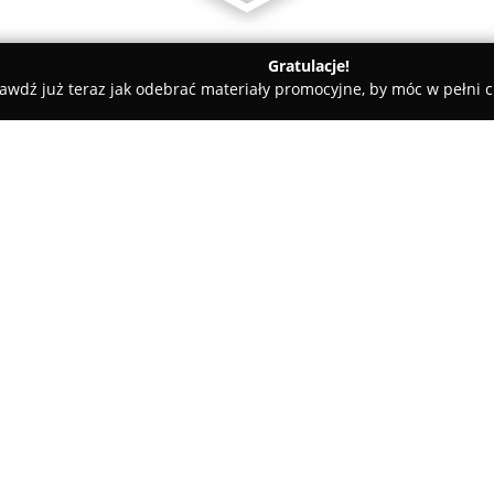
Gratulacje!
awdź już teraz jak odebrać materiały promocyjne, by móc w pełni c
ni - Gliwice
Aikido AZS Gliwice
O firmie:
Aikido AZS Gliwice
to uznany k
zlokalizowany w Ośrodku Sportu 
Oferuje on dogodne warunki do
dzięki powiązaniu z renomowan
Pokaż więcej >>
Sekcja ta gwarantuje autentyc
technik sztuki aikido.
Treningi prowadzą doświadczeni 