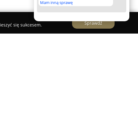
Mam inną sprawę
Sprawdź
ieszyć się sukcesem.
lub aikido działający w Gliwicach od 1997 roku,
Politechniki Śląskiej przy ulicy Akademickiej 26.
 ćwiczeń, a także wysoki poziom nauczania
ą japońską organizacją Aikido Buikukai Osaka.
zność nauki oraz wysoki standard przekazywanych
instruktorzy: Sensei Piotr Bidziński (5 dan) oraz