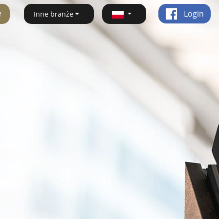
ę
Login
Inne branże