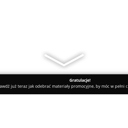
Gratulacje!
awdź już teraz jak odebrać materiały promocyjne, by móc w pełni c
lni - Warszawa
Legia Soccer Schools