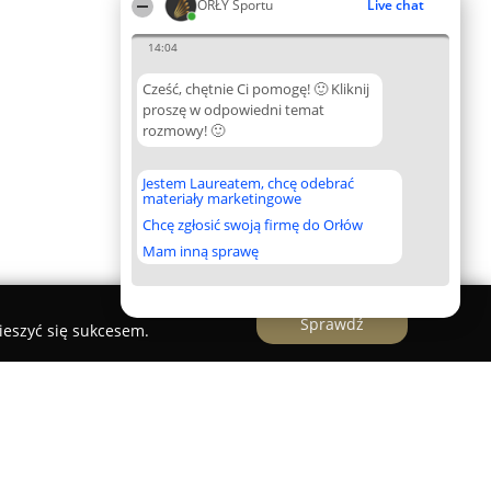
ORŁY Sportu
Live chat
14:04
Cześć, chętnie Ci pomogę! 🙂 Kliknij
proszę w odpowiedni temat
rozmowy! 🙂
Jestem Laureatem, chcę odebrać
materiały marketingowe
Chcę zgłosić swoją firmę do Orłów
Mam inną sprawę
Sprawdź
ieszyć się sukcesem.