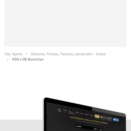
Orły Sportu
Siłownie, Fitness, Trenerzy personalni - Kalisz
KSS LOK Bursztyn