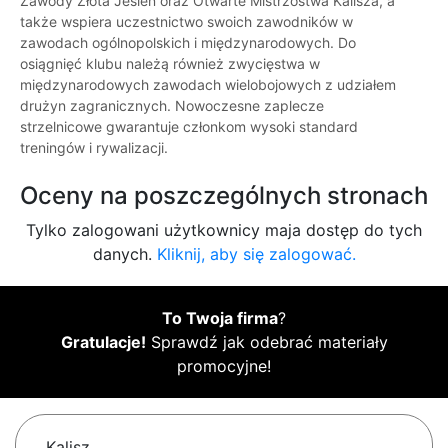
Zawody Złota Jesień oraz Otwarte Mistrzostwa Kalisza, a
także wspiera uczestnictwo swoich zawodników w
zawodach ogólnopolskich i międzynarodowych. Do
osiągnięć klubu należą również zwycięstwa w
międzynarodowych zawodach wielobojowych z udziałem
drużyn zagranicznych. Nowoczesne zaplecze
strzelnicowe gwarantuje członkom wysoki standard
treningów i rywalizacji.
Oceny na poszczególnych stronach
Tylko zalogowani użytkownicy maja dostęp do tych
danych.
Kliknij, aby się zalogować.
To Twoja firma
?
Gratulacje!
Sprawdź jak odebrać materiały
promocyjne!
Kalisz