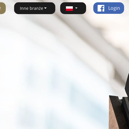
ę
Login
Inne branże