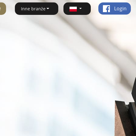
ę
Login
Inne branże