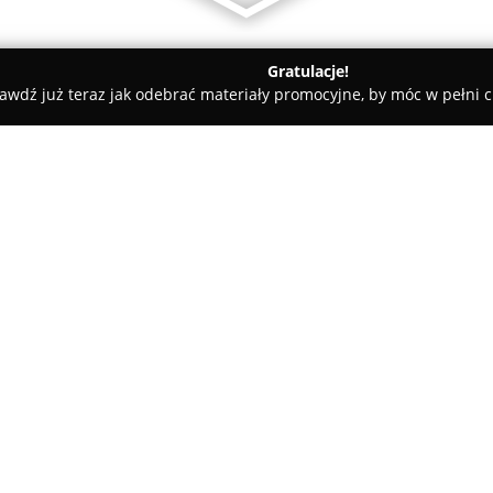
Gratulacje!
awdź już teraz jak odebrać materiały promocyjne, by móc w pełni c
lni - Chojnów
Basen Miejski
O firmie:
Miejska pływalnia zlokalizowa
zaprojektowany obiekt sportowo
bardziej innowacyjnych i atrak
zakres usług osobom zainteres
Pokaż więcej >>
wypoczynkiem. Wśród udogodni
metrów z sześcioma torami ora
którym umieszczono trybunę dl