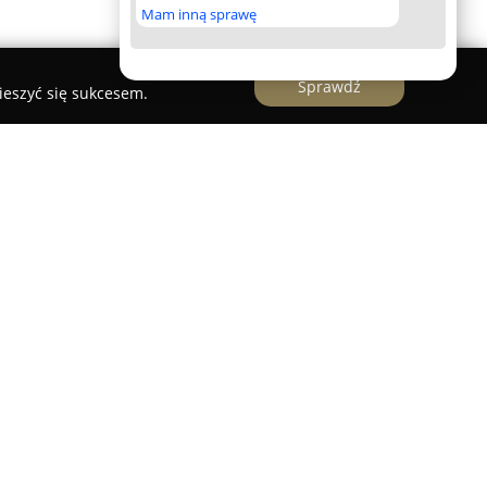
Mam inną sprawę
Sprawdź
ieszyć się sukcesem.
na w Chojnowie stanowi nowoczesny, estetycznie
-rekreacyjny. Obiekt uznawany jest za jeden z
cyjnych wizualnie w okolicy, zapewniając szeroki
owanym zarówno aktywnością fizyczną, jak i
eń znajduje się basen sportowy o długości 25
z wodą o temperaturze pomiędzy 26 a 28°C, nad
a publiczności.