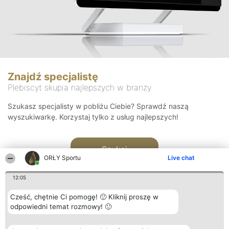
Znajdź specjalistę
Plebiscyt skupia najlepszych w branży
Szukasz specjalisty w pobliżu Ciebie? Sprawdź naszą
wyszukiwarkę. Korzystaj tylko z usług najlepszych!
Szukaj
ORŁY Sportu
Live chat
12:05
Cześć, chętnie Ci pomogę! 🙂 Kliknij proszę w
odpowiedni temat rozmowy! 🙂
Organizator plebiscytu
Plebiscyt
Kontakt