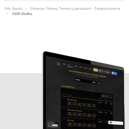
Orły Sportu
Siłownie, Fitness, Trenerzy personalni - Świętochłowice
OSIR Skałka