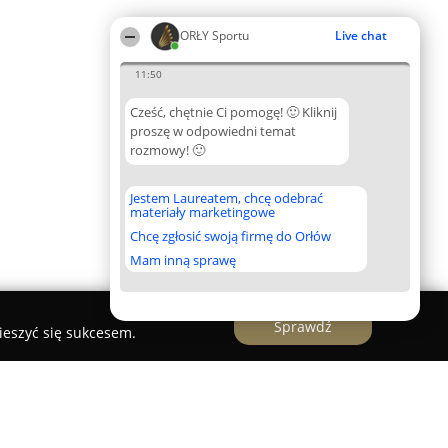
ORŁY Sportu
Live chat
11:50
Cześć, chętnie Ci pomogę! 🙂 Kliknij
proszę w odpowiedni temat
rozmowy! 🙂
Jestem Laureatem, chcę odebrać
materiały marketingowe
Chcę zgłosić swoją firmę do Orłów
Mam inną sprawę
Sprawdź
ieszyć się sukcesem.