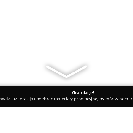
Gratulacje!
awdź już teraz jak odebrać materiały promocyjne, by móc w pełni c
lni - Gdańsk
Criss-Cross Taniec i Natura