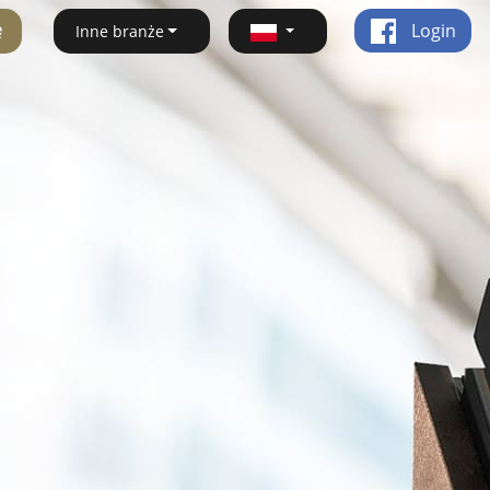
ę
Login
Inne branże