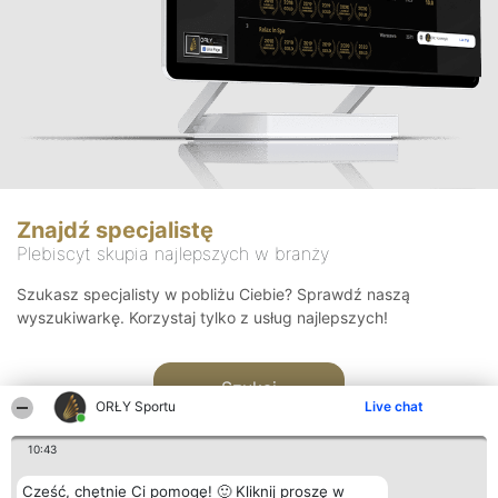
Znajdź specjalistę
Plebiscyt skupia najlepszych w branży
Szukasz specjalisty w pobliżu Ciebie? Sprawdź naszą
wyszukiwarkę. Korzystaj tylko z usług najlepszych!
Szukaj
ORŁY Sportu
Live chat
10:43
Cześć, chętnie Ci pomogę! 🙂 Kliknij proszę w