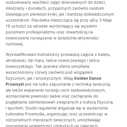
rozbudowany wachlarz zajęć skierowanych do dzieci,
młodzieży i dorosłych, przyjaznych zarówno osobom
stawiającym pierwsze kroki, jak i bardziej doświadczonym
uczestnikom. Placówka mieszcząca się przy ulicy 3 Maja
19 uchodzi za ośrodek wyróżniający się wysokim
poziomem profesjonalizmu oraz otwartością na
nowoczesne rozwiązania w dziedzinie aktywności
ruchowej.
Wykwalifikowani instruktorzy prowadzą zajęcia z baletu,
akrobatyki, hip hopu, tańca nowoczesnego i tańca
towarzyskiego. Tak szeroka oferta umożliwia
wszechstronny rozwój zarówno pod względem
fizycznym, jak i artystycznym. Misją
Golden Dance
Przemyśl
jest nie tylko zapoznanie z techniką taneczną,
ale także wspieranie rozwoju cech osobowościowych,
wzmacnianie pewności siebie oraz zachęcanie do
pogłębiania zainteresowań związanych z kulturą fizyczną
i sportem. Studio regularnie angażuje się w wydarzenia
kulturalne Przemyśla, organizując oraz uczestnicząc w
różnorodnych imprezach tanecznych, umożliwiając
prezentację umiejętności zdobytych na zajęciach.