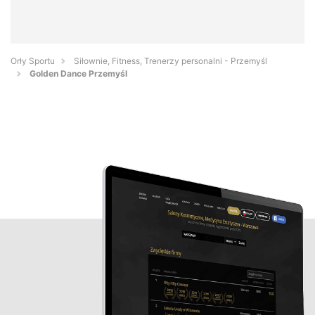
Orły Sportu
Siłownie, Fitness, Trenerzy personalni - Przemyśl
Golden Dance Przemyśl