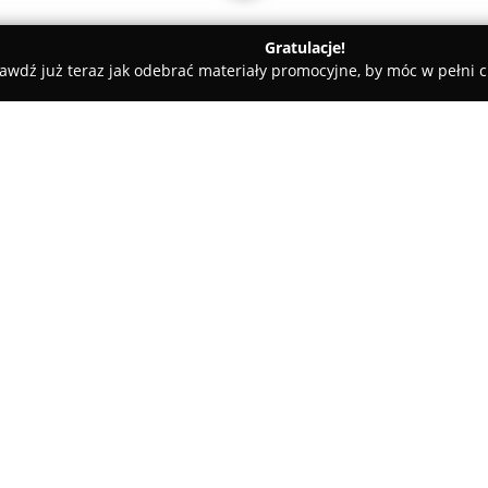
Gratulacje!
awdź już teraz jak odebrać materiały promocyjne, by móc w pełni c
ni - Legnica
Invictus Studio Pole Dance Legnica
O firmie:
Invictus Studio Pole Dance
z L
kulturę tańca oraz aktywności f
pod nazwą Invictus Studio, kon
edukacyjnych o charakterze art
Pokaż więcej >>
lekcji tańca. Uczestnicy chwal
indywidualne podejście do każd
pozytywnych recenzjach oraz o
Kadra instruktorska jest znan