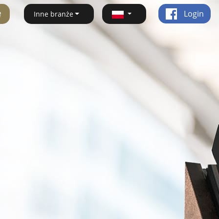
ę
Login
Inne branże