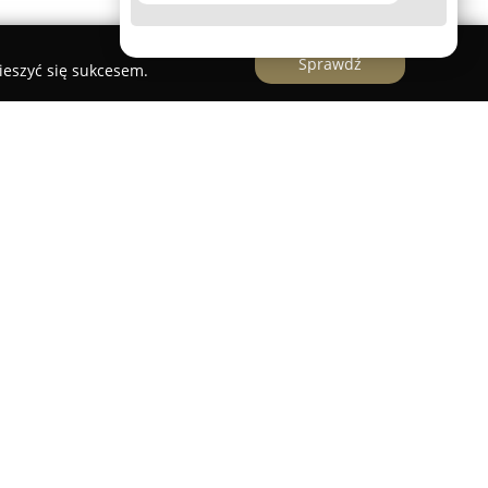
Sprawdź
ieszyć się sukcesem.
egnicy od lat z powodzeniem rozwija i promuje
izycznej. Przedsiębiorstwo, działające również
centruje się na organizacji pozaszkolnych zajęć
ystycznym i sportowym, oferując szeroki wybór
ą wysokie standardy profesjonalizmu oraz
ej osoby, co znajduje potwierdzenie w licznych
cenach firmy.
a z zaangażowania i umiejętnego dostosowania