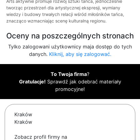
Arts aktywnie promuje rozwój sztuki tańca, jednocześnie
tworząc przestrzeń dla artystycznej ekspresji, wymiany
wiedzy i budowy trwałych relacji wśród miłośników tańca,
znacząco wzmacniając scenę kulturalną regionu.
Oceny na poszczególnych stronach
Tylko zalogowani użytkownicy maja dostęp do tych
danych.
Kliknij, aby się zalogować.
To Twoja firma
?
Gratulacje!
Sprawdź jak odebrać materiały
promocyjne!
Kraków
Kraków
Zobacz profil firmy na