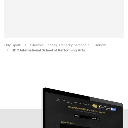
Orły Sportu
Siłownie, Fitness, Trenerzy personalni - Kraków
JDC International School of Performing Arts