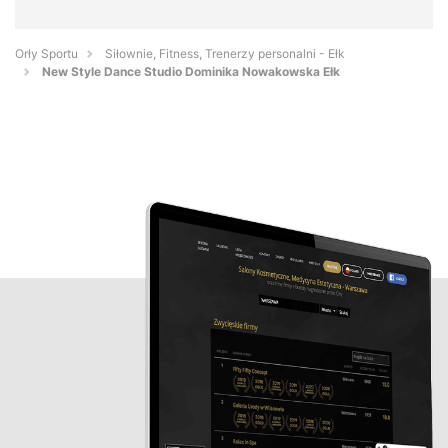
Orły Sportu
Siłownie, Fitness, Trenerzy personalni - Ełk
New Style Dance Studio Dominika Nowakowska Ełk