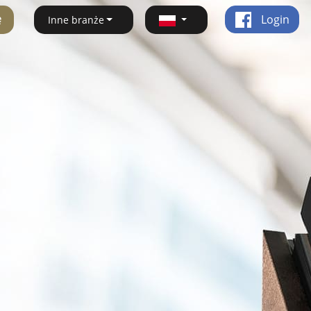
ę
Login
Inne branże