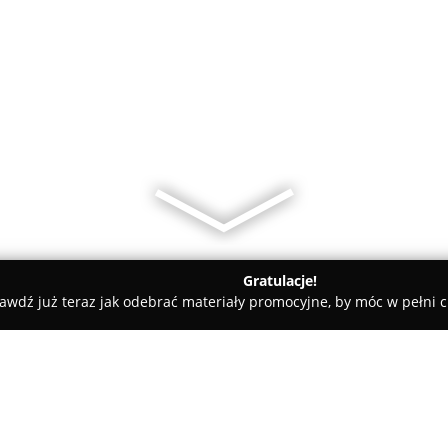
Gratulacje!
awdź już teraz jak odebrać materiały promocyjne, by móc w pełni c
ni - Szczecin
Szkoła Tańca i Jogi Studio Art-Dance