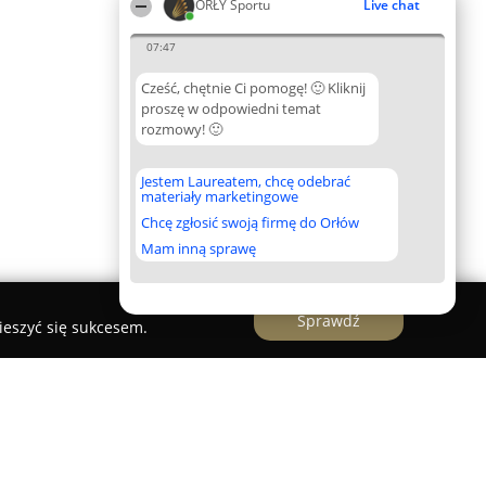
ORŁY Sportu
Live chat
07:47
Cześć, chętnie Ci pomogę! 🙂 Kliknij
proszę w odpowiedni temat
rozmowy! 🙂
Jestem Laureatem, chcę odebrać
materiały marketingowe
Chcę zgłosić swoją firmę do Orłów
Mam inną sprawę
Sprawdź
ieszyć się sukcesem.