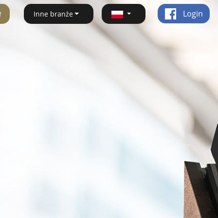
ę
Login
Inne branże