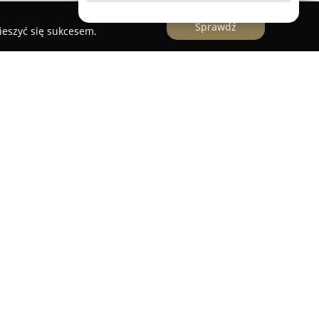
Sprawdź
ieszyć się sukcesem.
unkcjonuje
Beezone
, studio tańca skupiające się
ekspresji z wysokim poziomem profesjonalizmu.
aniu tanecznych zdolności dzieci, młodzieży i
 wachlarz dostępnych stylów. Oferta obejmuje
lasyczny, akrobatykę oraz gimnastykę artystyczną,
ance, co pozwala dostosować zajęcia do wieku i
ników.
loletnie doświadczenie oraz korzysta z inspiracji
dowych szkoleń, współpracując ze znanymi