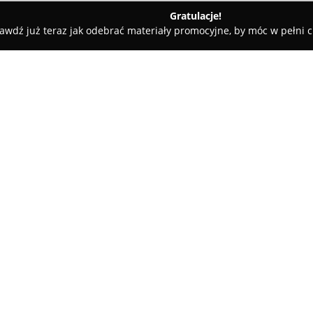
Gratulacje!
awdź już teraz jak odebrać materiały promocyjne, by móc w pełni c
i - Piła
Beezone
O firmie:
W Pile przy ulicy Ludowej 35 f
na łączeniu pasji ruchu oraz 
Firma koncentruje się na rozwij
dorosłych, prezentując szeroki
Pokaż więcej >>
między innymi hip-hop, balet k
a także street dance i ladies d
stopnia zaawansowania uczest
Kadra instruktorska posiada wie
zdobytych podczas międzynaro