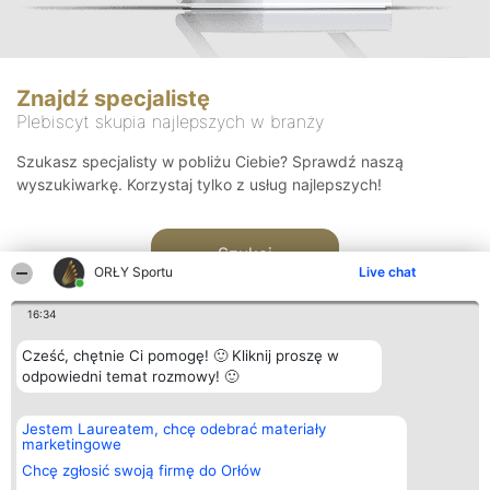
Znajdź specjalistę
Plebiscyt skupia najlepszych w branży
Szukasz specjalisty w pobliżu Ciebie? Sprawdź naszą
wyszukiwarkę. Korzystaj tylko z usług najlepszych!
Szukaj
ORŁY Sportu
Live chat
16:34
Cześć, chętnie Ci pomogę! 🙂 Kliknij proszę w
odpowiedni temat rozmowy! 🙂
Organizator plebiscytu
Plebiscyt
Kontakt
Jestem Laureatem, chcę odebrać materiały
Bright Side Solutions sp. z o.
Laureaci
Kontakt
marketingowe
o. sp. k.
Lista
ul. Ruska 22
wszystkich
Chcę zgłosić swoją firmę do Orłów
Wrocław 50-079
Laureatów